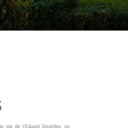
S
la mà de l’Eduard Deulofeu, un