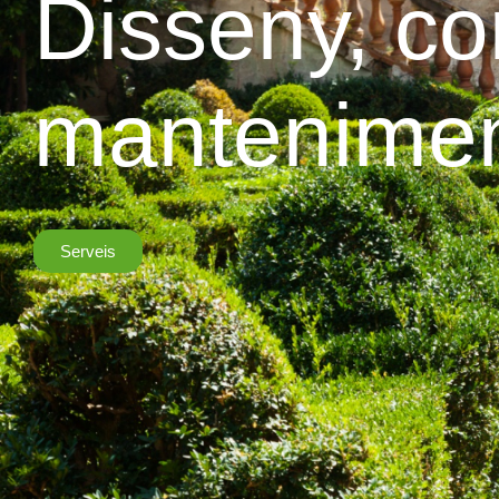
Disseny, co
mantenime
Serveis