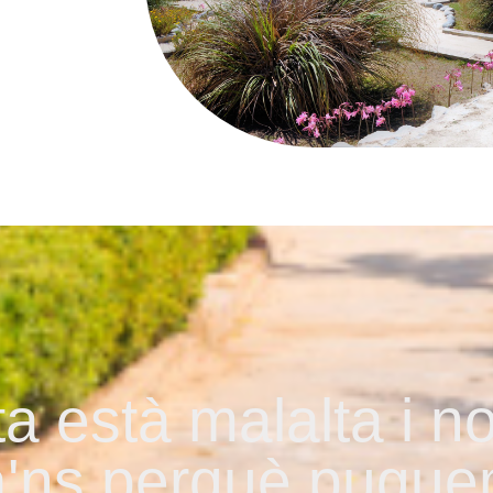
a està malalta i no
'ns perquè puguem