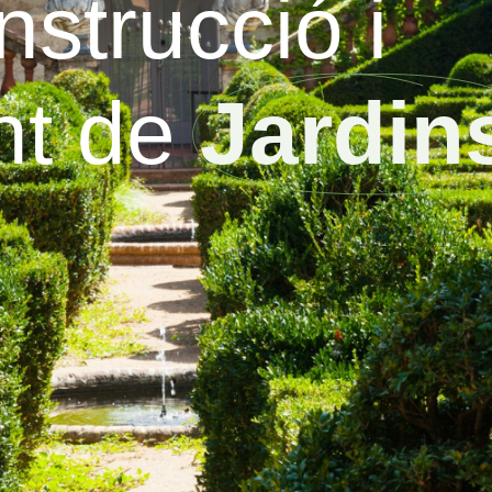
nstrucció i
nt de
Jardin