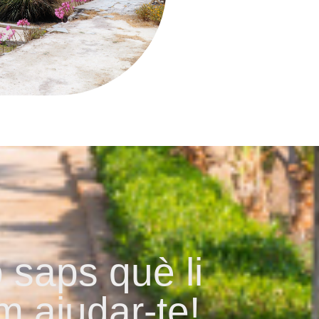
 saps què li
 ajudar-te!