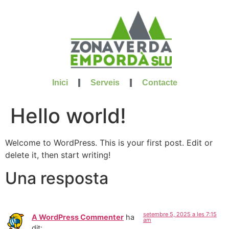
Inici
Serveis
Contacte
Hello world!
Welcome to WordPress. This is your first post. Edit or
delete it, then start writing!
Una resposta
setembre 5, 2025 a les 7:15
A WordPress Commenter
ha
am
dit: